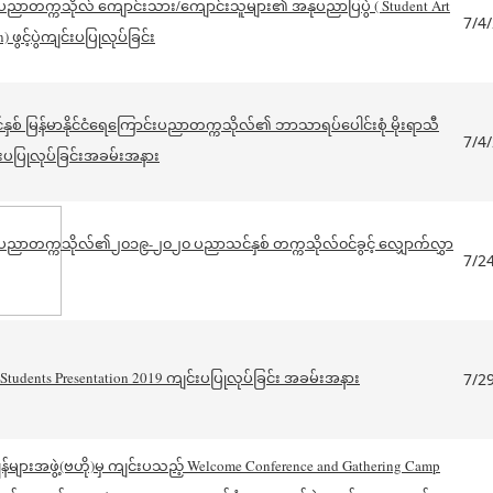
င်းပညာတက္ကသိုလ် ကျောင်းသား/ကျောင်းသူများ၏ အနုပညာပြပွဲ ( Student Art
7/4
 ဖွင့်ပွဲကျင်းပပြုလုပ်ခြင်း
် မြန်မာနိုင်ငံရေကြောင်းပညာတက္ကသိုလ်၏ ဘာသာရပ်ပေါင်းစုံ မိုးရာသီ
7/4
်းပပြုလုပ်ခြင်းအခမ်းအနား
င်းပညာတက္ကသိုလ်၏၂၀၁၉-၂၀၂၀ ပညာသင်နှစ် တက္ကသိုလ်၀င်ခွင့် လျှောက်လွှာ
7/2
tudents Presentation 2019 ကျင်းပပြုလုပ်ခြင်း အခမ်းအနား
7/2
်များအဖွဲ့(ဗဟို)မှ ကျင်းပသည့် Welcome Conference and Gathering Camp