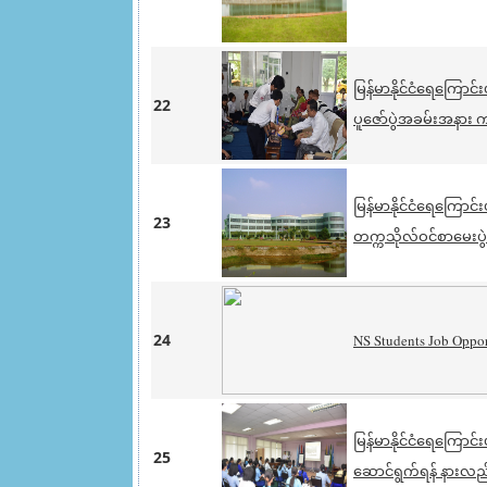
မြန်မာနိုင်ငံရေကြော
22
ပူဇော်ပွဲအခမ်းအနား က
မြန်မာနိုင်ငံရေကြော
23
တက္ကသိုလ်ဝင်စာမေးပွ
24
NS Students Job Oppor
မြန်မာနိုင်ငံရေကြောင်
25
ဆောင်ရွက်ရန် နားလည်မ