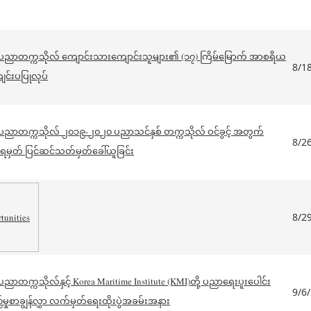
င်းပညာတက္ကသိုလ် ကျောင်းသားကျောင်းသူများ၏ (၁၇) ကြိမ်မြောက် အာစရိယ
8/1
ျင်းပပြုလုပ်
င်းပညာတက္ကသိုလ် ၂၀၁၉-၂၀၂၀ ပညာသင်နှစ် တက္ကသိုလ် ဝင်ခွင့် အတွက်
8/2
ဲရမှတ် ပြင်ဆင်သတ်မှတ်ခေါ်ယူခြင်း
8/2
tunities
းပညာတက္ကသိုလ်နှင့် Korea Maritime Institute (KMI)တို့ ပညာရေးပူးပေါင်း
9/6
ှုစာချွန်လွှာ လက်မှတ်ရေးထိုးပွဲအခမ်းအနား