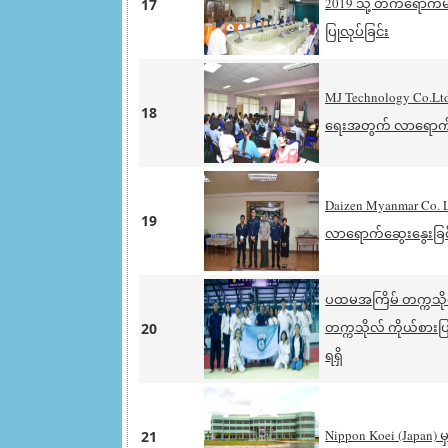
2019 သို့ တက်ရောက်မ
17
ပြုလုပ်ခြင်း
MJ Technology Co.Ltd
18
ရေးအတွက် လာရောက်ဆ
Daizen Myanmar Co. 
19
လာရောက်ဆွေးနွေးခြင
ပထမအကြိမ် တက္ကသိုလ် ၊ 
တက္ကသိုလ် ကိုယ်စားပြု ဂ
20
ရရှိ
Nippon Koei (Japan)
21