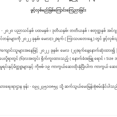
ဖွင့်လှစ်မည်ဖြစ်ကြောင်းကြေညာခြင်း
၀၂၀ ပညာသင်နှစ် ပထမနှစ် ၊ ဒုတိယနှစ်၊ တတိယနှစ် ၊ စတုတ္ထနှစ် အင်ဂျင်နီ
င်တန်းများကို ၂၀၂၂ ခုနှစ်၊ မေလ(၁၂)ရက် ( ကြာသပတေးနေ့ ) တွင် ဖွင့်လှစ
ာင်းသူများအနေဖြင့် ၂၀၂၂ ခုနှစ်၊ မေလ (၂၇)ရက်နေ့နောက်ဆုံးထား၍ မြန
ု့ရာတွင် (၆)လအတွင်း ရိုက်ကူးထားသည့် ( နောက်ခံအဖြူ ရောင် ၊ Size အလျား 1
ြား(မူရင်းနှင့်မိတ္တူ)များနှင့် ကိုဗစ်-၁၉ ကာကွယ်ဆေးထိုးနှံပြီးပါက ကာကွ
ာဌာန ဖုန်း - ၀၉၄၂၃၅၁၀၈၅၄ သို့ ဆက်သွယ်မေးမြန်းစုံစမ်းနိုင်ပါသည