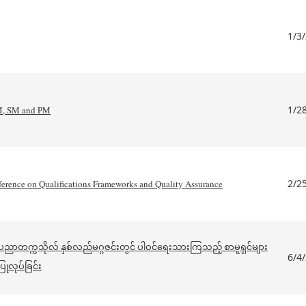
1/3
1/2
M, SM and PM
2/2
rence on Qualifications Frameworks and Quality Assurance
်းပညာတက္ကသိုလ် နှစ်လည်မဂ္ဂဇင်းတွင် ပါဝင်ရေးသားကြသည့် စာမူရှင်များ
6/4
ြုလုပ်ခြင်း