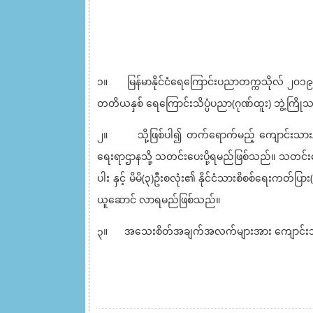
၁။ မြန်မာနိုင်ငံရေကြောင်းပညာတက္ကသိုလ် ၂၀၁၉ - ၂
တတိယနှစ် ရေကြောင်းသိပ္ပံပညာ(ဂုဏ်ထူး) ဘွဲ့ကြိုသ
၂။ သို့ဖြစ်ပါ၍ တက်ရောက်မည့် ကျောင်းသား/ကျေ
ရေးရာဌာနသို့ သတင်းပေးပို့ရမည်ဖြစ်သည်။ သတင်းပေးပိ
ပါး နှင့် မိမိ(၃)ဦးစလုံး၏ နိုင်ငံသားစိစစ်ရေးကတ်ပ
ယူဆောင် လာရမည်ဖြစ်သည်။
၃။ အသေးစိတ်အချက်အလက်များအား ကျောင်းသားရေးရ