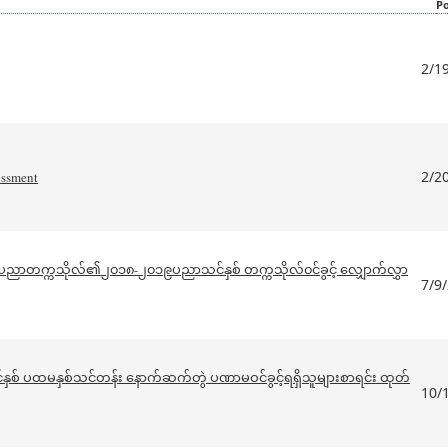
P
2/1
2/2
sessment
င်းပညာတက္ကသိုလ်၏၂၀၁၈-၂၀၁၉ပညာသင်နှစ် တက္ကသိုလ်၀င်ခွင့် လျှောက်လွှာ
7/9
စ် ပထမနှစ်သင်တန်း နောက်ဆက်တွဲ ပဏာမဝင်ခွင့်ရရှိသူများစာရင်း ထုတ်
10/