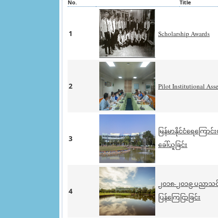
No.
Title
1
Scholarship Awards
2
Pilot Institutional As
မြန်မာနိုင်ငံရေကြော
3
ခေါ်ယူခြင်း
၂၀၁၈-၂၀၁၉ ပညာသင်နှ
4
ပြန်ကြေငြာခြင်း