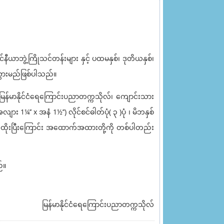
ယာဘွဲ့ကြိုသင်တန်းများ နှင့် ပထမနှစ်၊ ဒုတိယနှစ်၊
်သွားမည်ဖြစ်ပါသည်။
်မာနိုင်ငံရေကြောင်းပညာတက္ကသိုလ်၊ ကျောင်းသား
¼’’ x အနံ 1½’’) လိုင်စင်ဓါတ်ပုံ( ၃ )ပုံ ၊ မိဘနှစ်
ယ် ဆေးထိုးပြီးကြောင်း အထောက်အထားတို့ကို တစ်ပါတည်း
်။
မြန်မာနိုင်ငံရေကြောင်းပညာတက္ကသိုလ်