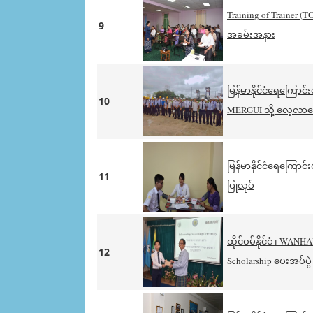
Training of Trainer (
9
အခမ်းအနား
မြန်မာနိုင်ငံရေကြော
10
MERGUI သို့ လေ့လာရ
မြန်မာနိုင်ငံရေကြောင
11
ပြုလုပ်
ထိုင်ဝမ်နိုင်ငံ ၊ WA
12
Scholarship ပေးအပ်ပ