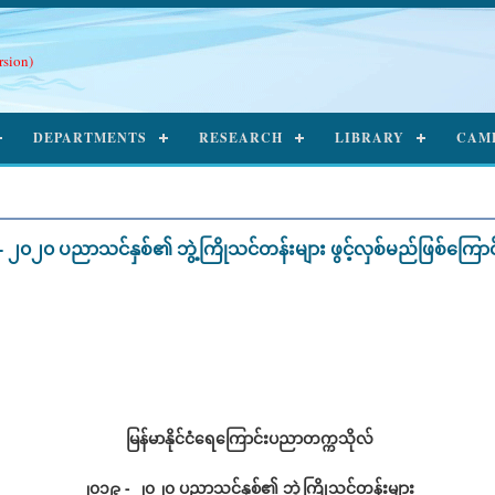
rsion)
DEPARTMENTS
RESEARCH
LIBRARY
CAM
- ၂၀၂၀ ပညာသင်နှစ်၏ ဘွဲ့ကြိုသင်တန်းများ ဖွင့်လှစ်မည်ဖြစ်ကြော
မြန်မာနိုင်ငံရေကြောင်းပညာတက္ကသိုလ်
၂၀၁၉ - ၂၀၂၀ ပညာသင်နှစ်၏ ဘွဲ့ကြိုသင်တန်းများ