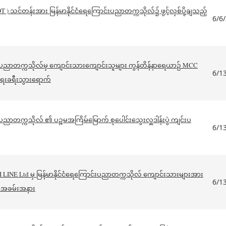
TOT ) သင်တန်းအား မြန်မာနိုင်ငံရေကြောင်းပညာတက္ကသိုလ်၌ ဖွင့်လှစ်ပို့ချသည့်
6/6
င်းပညာတက္ကသိုလ်မှ ကျောင်းသားကျောင်းသူများ ကွန်တိန်နာရေယာဉ် MCC
6/1
ေးခရီးသွားရောက်
်းပညာတက္ကသိုလ် ၏ ပဉ္စမအကြိမ်မြောက် စုပေါင်းသွေးလှူဒါန်းပွဲ ကျင်းပ
6/1
NHAI LINE Ltd မှ မြန်မာနိုင်ငံရေကြောင်းပညာတက္ကသိုလ် ကျောင်းသားများအား
6/1
ွဲ အခမ်းအနား