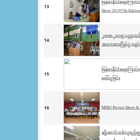
မြန်မာနိုင်ငံရေကြော
13
Show 2019/7th Edition)
၂၀၁၈-၂၀၁၉ ပညာသင်နှစ
14
အားကစားပြိုင်ပွဲ ကျင
မြန်မာနိုင်ငံရေကြော
15
ခေါ်ယူခြင်း
MMU Project Show & S
16
မျိုးဆက်သစ်လူရည်ချွန