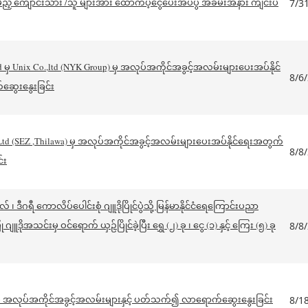
ည့် ကျောင်းသား /သူ များအား ထောက်ပံ့ငွေပေးအပ်ပွဲ အခမ်းအနား ကျင်းပ
7/3
 မှ Unix Co.,ltd (NYK Group) မှ အလုပ်အကိုင်အခွင့်အလမ်းများပေးအပ်နိုင်
8/6
ွေးနွေးခြင်း
Ltd (SEZ ,Thilawa) မှ အလုပ်အကိုင်အခွင့်အလမ်းများပေးအပ်နိုင်ရေးအတွက်
8/8
်း
ဒီဂရီ ကောလိပ်ပေါင်းစုံ ဂျူဒိုပြိုင်ပွဲဲသို့ မြန်မာနိုင်ငံရေကြောင်းပညာ
ျူဒိုအသင်းမှ ဝင်ရောက် ယှဉ်ပြိုင်ခဲ့ပြီး ရွှေ (၂) ခု ၊ ငွေ (၁) နှင့် ကြေး (၅) ခု
8/8
 မှ အလုပ်အကိုင်အခွင့်အလမ်းများနှင့် ပတ်သက်၍ လာရောက်ဆွေးနွေးခြင်း
8/1